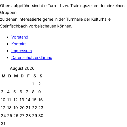
Oben aufgeführt sind die Turn – bzw. Trainingszeiten der einzelnen
Gruppen,
zu denen Interessierte gerne in der Turnhalle der Kulturhalle
Steinfischbach vorbeischauen können.
Vorstand
Kontakt
Impressum
Datenschutzerklärung
August 2026
M
D
M
D
F
S
S
1
2
3
4
5
6
7
8
9
10
11
12
13
14
15
16
17
18
19
20
21
22
23
24
25
26
27
28
29
30
31