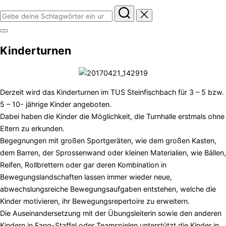
Suchen
nach:
Seitenleiste
&
Kinderturnen
Navigation
umschalten
Derzeit wird das Kinderturnen im TUS Steinfischbach für 3 – 5 bzw.
5 – 10- jährige Kinder angeboten.
Dabei haben die Kinder die Möglichkeit, die Turnhalle erstmals ohne
Eltern zu erkunden.
Begegnungen mit großen Sportgeräten, wie dem großen Kasten,
dem Barren, der Sprossenwand oder kleinen Materialien, wie Bällen,
Reifen, Rollbrettern oder gar deren Kombination in
Bewegungslandschaften lassen immer wieder neue,
abwechslungsreiche Bewegungsaufgaben entstehen, welche die
Kinder motivieren, ihr Bewegungsrepertoire zu erweitern.
Die Auseinandersetzung mit der Übungsleiterin sowie den anderen
Kindern in Fang-Staffel oder Teamspielen unterstützt die Kinder in