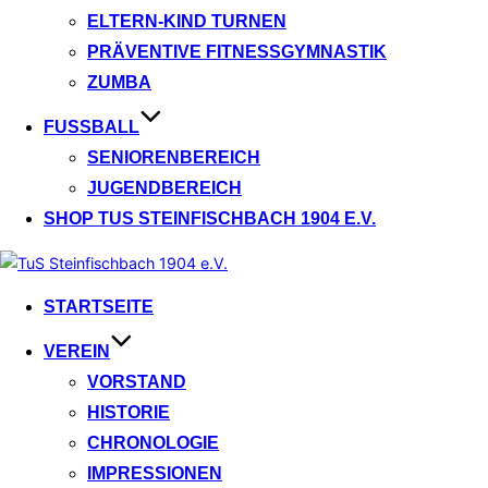
ELTERN-KIND TURNEN
PRÄVENTIVE FITNESSGYMNASTIK
ZUMBA
FUSSBALL
SENIORENBEREICH
JUGENDBEREICH
SHOP TUS STEINFISCHBACH 1904 E.V.
Zum
Inhalt
STARTSEITE
springen
VEREIN
VORSTAND
HISTORIE
CHRONOLOGIE
IMPRESSIONEN