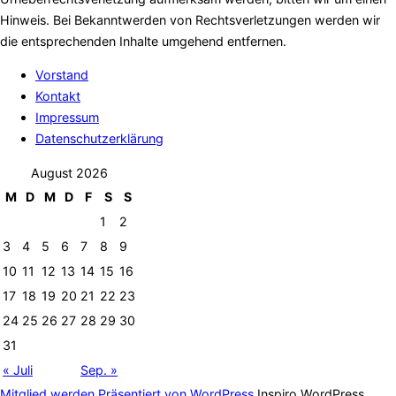
Hinweis. Bei Bekanntwerden von Rechtsverletzungen werden wir
die entsprechenden Inhalte umgehend entfernen.
Vorstand
Kontakt
Impressum
Datenschutzerklärung
August 2026
M
D
M
D
F
S
S
1
2
3
4
5
6
7
8
9
10
11
12
13
14
15
16
17
18
19
20
21
22
23
24
25
26
27
28
29
30
31
« Juli
Sep. »
Mitglied werden
Präsentiert von WordPress
Inspiro WordPress