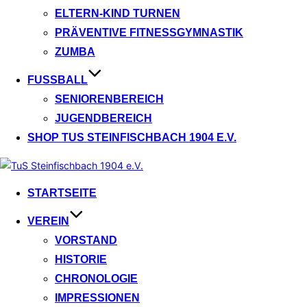
ELTERN-KIND TURNEN
PRÄVENTIVE FITNESSGYMNASTIK
ZUMBA
FUSSBALL
SENIORENBEREICH
JUGENDBEREICH
SHOP TUS STEINFISCHBACH 1904 E.V.
Zum
Inhalt
STARTSEITE
springen
VEREIN
VORSTAND
HISTORIE
CHRONOLOGIE
IMPRESSIONEN