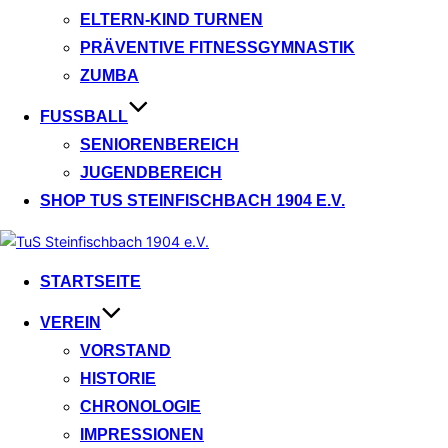
ELTERN-KIND TURNEN
PRÄVENTIVE FITNESSGYMNASTIK
ZUMBA
FUSSBALL
SENIORENBEREICH
JUGENDBEREICH
SHOP TUS STEINFISCHBACH 1904 E.V.
Zum
Inhalt
STARTSEITE
springen
VEREIN
VORSTAND
HISTORIE
CHRONOLOGIE
IMPRESSIONEN