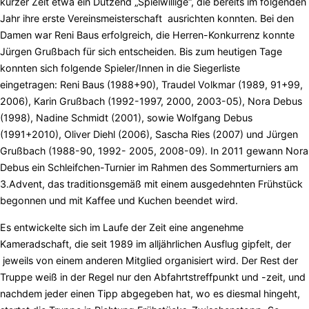
kurzer Zeit etwa ein Dutzend „Spielwillige“, die bereits im folgenden
Jahr ihre erste Vereinsmeisterschaft ausrichten konnten. Bei den
Damen war Reni Baus erfolgreich, die Herren-Konkurrenz konnte
Jürgen Grußbach für sich entscheiden. Bis zum heutigen Tage
konnten sich folgende Spieler/Innen in die Siegerliste
eingetragen: Reni Baus (1988+90), Traudel Volkmar (1989, 91+99,
2006), Karin Grußbach (1992-1997, 2000, 2003-05), Nora Debus
(1998), Nadine Schmidt (2001), sowie Wolfgang Debus
(1991+2010), Oliver Diehl (2006), Sascha Ries (2007) und Jürgen
Grußbach (1988-90, 1992- 2005, 2008-09). In 2011 gewann Nora
Debus ein Schleifchen-Turnier im Rahmen des Sommerturniers am
3.Advent, das traditionsgemäß mit einem ausgedehnten Frühstück
begonnen und mit Kaffee und Kuchen beendet wird.
Es entwickelte sich im Laufe der Zeit eine angenehme
Kameradschaft, die seit 1989 im alljährlichen Ausflug gipfelt, der
jeweils von einem anderen Mitglied organisiert wird. Der Rest der
Truppe weiß in der Regel nur den Abfahrtstreffpunkt und -zeit, und
nachdem jeder einen Tipp abgegeben hat, wo es diesmal hingeht,