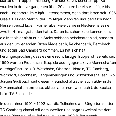
startet die Truppe in Richtung Frühstücks-Zwischenstopp. So
wurden in den vergangenen über 20 Jahren bereits Ausflüge bis
nach Lindenberg im Allgäu unternommen, denn dort leben seit 1996
Gisela + Eugen Martin, der (im Allgäu geboren und beruflich nach
Hessen verschlagen) vorher über viele Jahre in Niederems seine
zweite Heimat gefunden hatte. Daran ist schon zu erkennen, dass
die Mitspieler nicht nur in Steinfischbach beheimatet sind, sondern
aus den umliegenden Orten Riedelbach, Reichenbach, Bermbach
und sogar Bad Camberg kommen. Es hat sich halt
herumgesprochen, dass es eine recht lustige Truppe ist. Bereits seit
1990 werden Freundschaftsspiele auch gegen aktive Mannschaften
durchgeführt, so z.B. Watzhahn, Oberrod, Idstein, TG Camberg,
Wörsdorf, Dorchheim/Hangenmeilingen und Schwickershausen, wo
Jürgen Grußbach seit diesem Freundschaftsspiel auch aktiv in der
2.Mannschaft mitmischte, aktuell aber nun (wie auch Udo Becker)
beim TV Esch spielt.
In den Jahren 1991 – 1993 war die Teilnahme am Bürgerturnier der
TG Camberg einmal mit dem zweiten und sogar zweimal mit dem
ersten Platz gekrönt. Bei den im Jahre 1992 in Bermbach