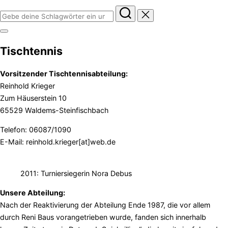
Suchen
nach:
Seitenleiste
&
Tischtennis
Navigation
umschalten
Vorsitzender Tischtennisabteilung:
Reinhold Krieger
Zum Häuserstein 10
65529 Waldems-Steinfischbach
Telefon: 06087/1090
E-Mail: reinhold.krieger[at]web.de
2011: Turniersiegerin Nora Debus
Unsere Abteilung:
Nach der Reaktivierung der Abteilung Ende 1987, die vor allem
durch Reni Baus vorangetrieben wurde, fanden sich innerhalb